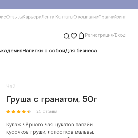
вис
Отзывы
Карьера
Лента Кантаты
О компании
Франчайзинг
Регистрация/Вход
Академия
Напитки с собой
Для бизнеса
Чай
Груша с гранатом, 50г
54 отзыва
Купаж чёрного чая, цукатов папайи,
кусочков груши, лепестков мальвы,