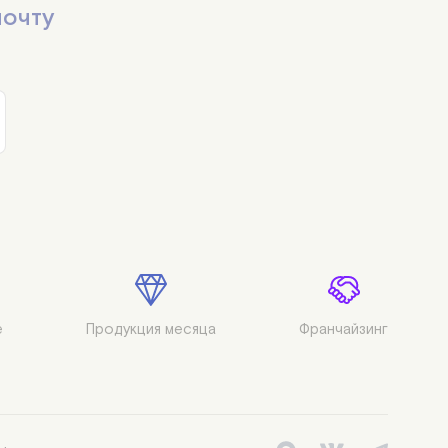
почту
39 шт
40 шт
41 шт
42 шт
43 шт
44 шт
45 шт
46 шт


Продукция месяца
Франчайзинг
47 шт
48 шт
49 шт