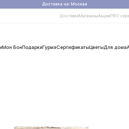
Доставка на: Москва
Доставка
Магазины
Акции
PRO сер
и
Мон Бон
Подарки
Гурмэ
Сертификаты
Цветы
Для дома