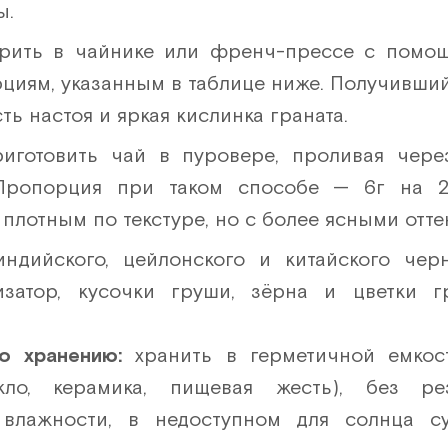
ы.
рить в чайнике или френч-прессе с помощ
циям, указанным в таблице ниже. Получивший
ть настоя и яркая кислинка граната.
иготовить чай в пуровере, проливая чер
 Пропорция при таком способе — 6г на 2
 плотным по текстуре, но с более ясными отте
индийского, цейлонского и китайского черн
изатор, кусочки груши, зёрна и цветки гр
по хранению:
хранить в герметичной емкос
екло, керамика, пищевая жесть), без ре
влажности, в недоступном для солнца с