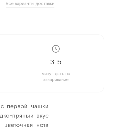
Все варианты доставки
5 шт
6 шт
7 шт
8 шт
9 шт
3-5
10 шт
минут дать на
11 шт
заваривание
12 шт
13 шт
 с первой чашки
14 шт
адко-пряный вкус
15 шт
 цветочная нота