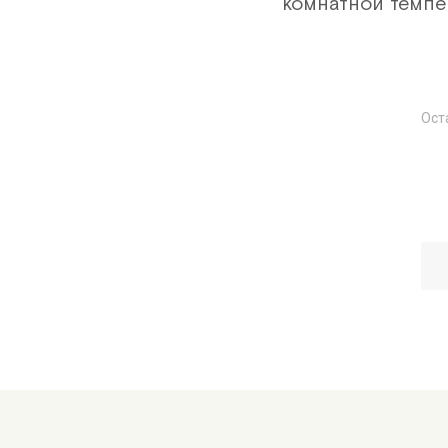
комнатной тем
Ост