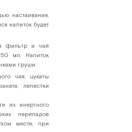
16 шт
ью настаивания,
17 шт
ся напиток будет
18 шт
19 шт
ез фильтр и чай
20 шт
50 мл. Напиток
21 шт
нками груши.
22 шт
ого чая, цукаты
аната, лепестки
23 шт
24 шт
ти из инертного
25 шт
зких перепадов
26 шт
ухом месте, при