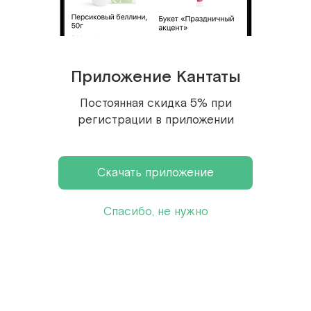
Подписка на email-рассылку «Кантаты»
Приложение Кантаты
Подписаться
Постоянная скидка 5% при
Нажимая на кнопку «Подписаться» вы соглашаетесь

регистрации в приложении
с
пользовательским соглашением
Скачать приложение
Спасибо, не нужно
Корпоративным

© 2000—2026

клиентам 
Галереи вкусов