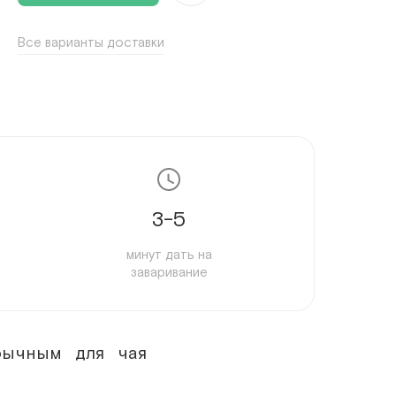
4 шт
Все варианты доставки
5 шт
6 шт
7 шт
8 шт
9 шт
3-5
10 шт
минут дать на
11 шт
заваривание
12 шт
13 шт
бычным для чая
14 шт