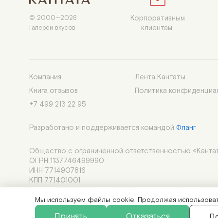
Корпоративным

© 2000—2026

клиентам 
Галереи вкусов
Компания
Лента Кантаты
Книга отзывов
Политика конфиденциа
+7 499 213 22 95
Разработано и поддерживается командой
Фланг
Общество с ограниченной ответственностью «Кантат
ОГРН 1137746499990
ИНН 7714907816
КПП 771401001
Адрес: 123290, г.Москва, 1-й Магистральный туп., д.11, ст
Адрес электронной почты: im@cantata.ru
Мы используем файлы cookie. Продолжая использовать
Принять
Отказаться
П