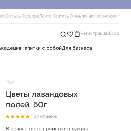
вис
Отзывы
Карьера
Лента Кантаты
О компании
Франчайзинг
Регистрация/Вход
Академия
Напитки с собой
Для бизнеса
Чай
Цветы лавандовых
полей, 50г
65 отзывов
В основе этого ароматного купажа —