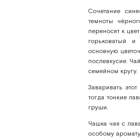
Сочетание сине
темноты чёрног
переносят к цве
горьковатый и 
основную цветоч
послевкусие. Ча
семейном кругу.
Заваривать этот
тогда тонкие ла
груши.
Чашка чая с лав
особому аромату