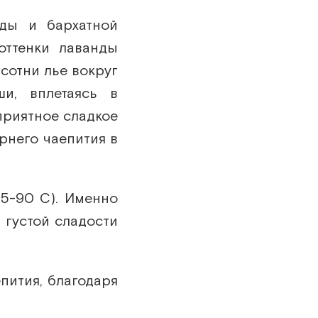
15 шт
нды и бархатной
16 шт
оттенки лаванды
17 шт
сотни лье вокруг
18 шт
ши, вплетаясь в
приятное сладкое
19 шт
рнего чаепития в
20 шт
21 шт
85-90 С). Именно
22 шт
 густой сладости
23 шт
24 шт
пития, благодаря
25 шт
26 шт