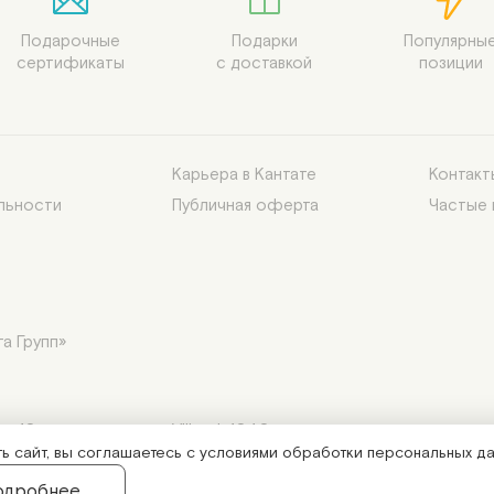
Подарочные

Подарки

Популярные
сертификаты
с доставкой
позиции
Карьера в Кантате
Контакт
льности
Публичная оферта
Частые
а Групп»
р.10, эт. надстр., пом. VIII, оф.1040.
 сайт, вы соглашаетесь с условиями обработки персональных да
одробнее