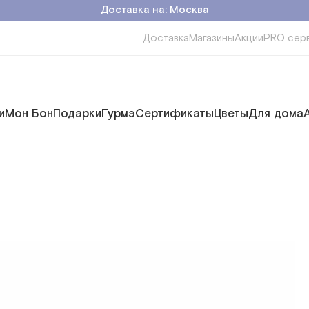
Доставка на: Москва
Доставка
Магазины
Акции
PRO сер
и
Мон Бон
Подарки
Гурмэ
Сертификаты
Цветы
Для дома