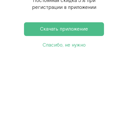
Постоянная скидка 5% при
Рика, Индонезия и Бурунди)ъ
регистрации в приложении
Степень обжарки:
сильная.
Скачать приложение
Отзывы гостей
Спасибо, не нужно
Оставьте ваш отзыв, чтобы помочь нашим гостям
определиться с выбором
Оставьте отзыв
Показать еще