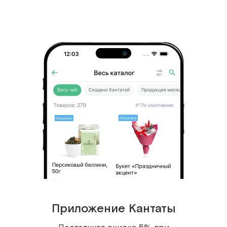
популярнейших напитков для бодрого
начала дня. Благодаря высокому
давлению при приготовлении, кофе
получается ярким и дерзким. Чтобы
добиться гармоничного вкуса, чаще
всего для приготовления эспрессо
используются купажи, состоящие из
нескольких сортов кофе с разной
степенью обжарки.
Этот сорт лучше всего раскроется, если
его приготовить в: рожковой машине,
гейзере, турке, чашке, френч-прессе.
Приложение Кантаты
Состав:
100% арабика (Бразилия, Коста-