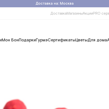
Доставка на: Москва
Доставка
Магазины
Акции
PRO сер
и
Мон Бон
Подарки
Гурмэ
Сертификаты
Цветы
Для дома