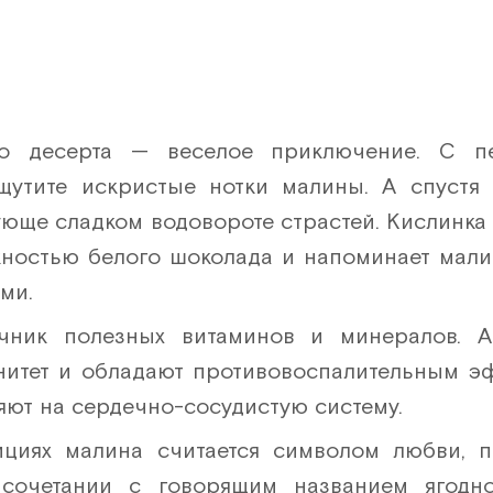
ого десерта — веселое приключение. С п
щутите искристые нотки малины. А спустя
ующе сладком водовороте страстей. Кислинка
жностью белого шоколада и напоминает мал
ми.
чник полезных витаминов и минералов. А
нитет и обладают противовоспалительным эф
яют на сердечно-сосудистую систему.
ициях малина считается символом любви, 
сочетании с говорящим названием ягодн