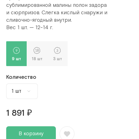
сублимированной малины полон задора
и сюрпризов. Слегка кислый снаружи и
сливочно-ягодный внутри.
Вес 1 шт. — 12-14 г.
9 шт
18 шт
3 шт
Количество
1 шт
1 шт
1 891 ₽
2 шт
3 шт
В корзину