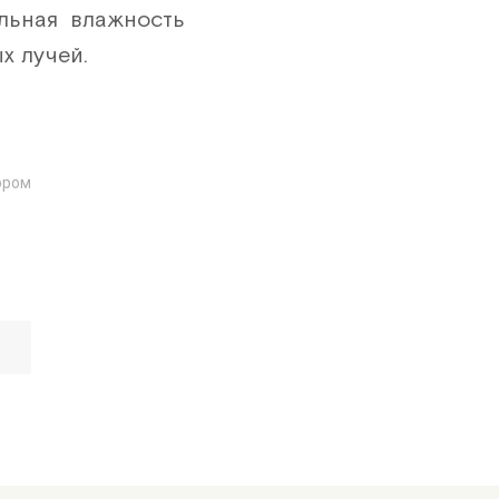
ельная влажность
27 шт
ых лучей.
28 шт
29 шт
30 шт
ором
31 шт
32 шт
33 шт
34 шт
35 шт
36 шт
37 шт