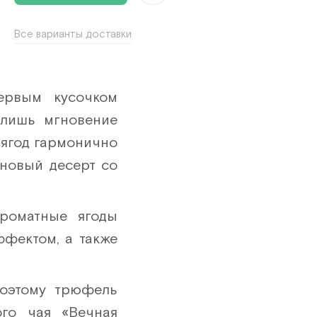
4 шт
Все варианты доставки
5 шт
6 шт
7 шт
ервым кусочком
 лишь мгновение
8 шт
 ягод гармонично
9 шт
иновый десерт со
10 шт
11 шт
роматные ягоды
12 шт
фектом, а также
13 шт
поэтому трюфель
14 шт
ого чая «Вечная