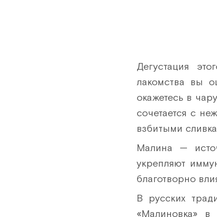
Дегустация эт
лакомства вы о
окажетесь в чар
сочетается с не
взбитыми сливка
Малина — исто
укрепляют имму
благотворно вли
В русских трад
«Малиновка» в 