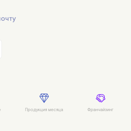
38 шт
почту
39 шт
40 шт
41 шт
42 шт
43 шт
44 шт
45 шт
46 шт


Продукция месяца
Франчайзинг
47 шт
48 шт