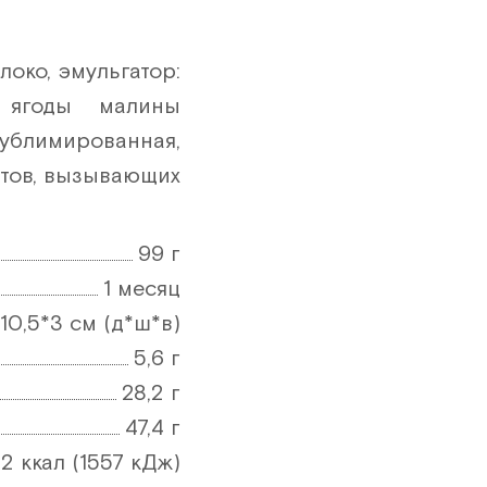
15 шт
16 шт
око, эмульгатор:
17 шт
, ягоды малины
18 шт
сублимированная,
ктов, вызывающих
19 шт
20 шт
99 г
21 шт
1 месяц
22 шт
*10,5*3 см (д*ш*в)
23 шт
5,6 г
28,2 г
24 шт
47,4 г
25 шт
2 ккал (1557 кДж)
26 шт