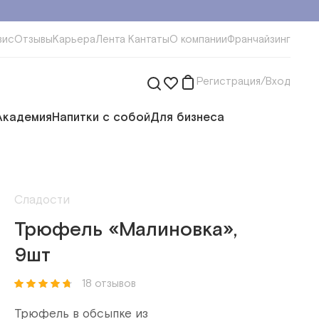
вис
Отзывы
Карьера
Лента Кантаты
О компании
Франчайзинг
Регистрация/Вход
Академия
Напитки с собой
Для бизнеса
Сладости
Трюфель «Малиновка»,
9шт
18 отзывов
Трюфель в обсыпке из