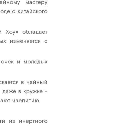
айному мастеру
15 шт
воде с китайского
16 шт
й Хоу» обладает
17 шт
ых изменяется с
18 шт
19 шт
почек и молодых
20 шт
21 шт
кается в чайный
22 шт
ь даже в кружке –
шают чаепитию.
23 шт
24 шт
ти из инертного
25 шт