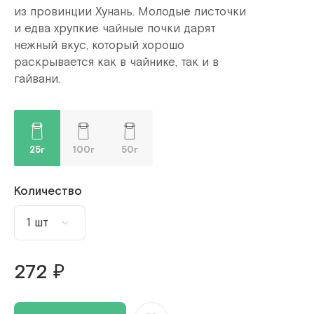
из провинции Хунань. Молодые листочки
и едва хрупкие чайные почки дарят
нежный вкус, который хорошо
раскрывается как в чайнике, так и в
гайвани.
25г
100г
50г
Количество
1 шт
1 шт
272 ₽
2 шт
3 шт