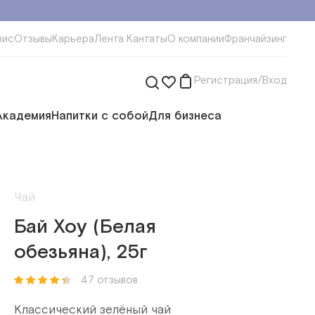
вис
Отзывы
Карьера
Лента Кантаты
О компании
Франчайзинг
Регистрация/Вход
Академия
Напитки с собой
Для бизнеса
Чай
Бай Хоу (Белая
обезьяна), 25г
47 отзывов
Классический зелёный чай