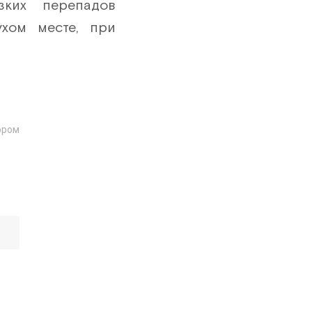
зких перепадов
26 шт
ухом месте, при
27 шт
28 шт
29 шт
30 шт
ором
31 шт
32 шт
33 шт
34 шт
35 шт
36 шт