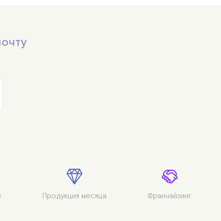
37 шт
38 шт
почту
39 шт
40 шт
41 шт
42 шт
43 шт
44 шт
45 шт
46 шт


Продукция месяца
Франчайзинг
47 шт