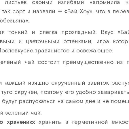
х листьев своими изгибами напомнила ч
 так сорт и назвали — «Бай Хоу», что в пере
обезьяна».
ая тонкий и слегка прохладный. Вкус «Ба
выми и цветочными оттенками, игра котор
Послевкусие травянистое и освежающее.
зелёный чай состоит преимущественно из 
и каждый изящно скрученный завиток распус
 туго скручен, поэтому его удобно завариват
 будут распускаться на самом дне и не поме
й зеленый чай.
по хранению:
хранить в герметичной емкос