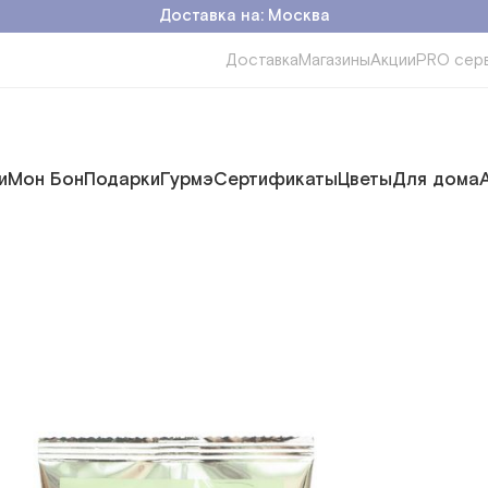
Доставка на: Москва
Доставка
Магазины
Акции
PRO сер
и
Мон Бон
Подарки
Гурмэ
Сертификаты
Цветы
Для дома