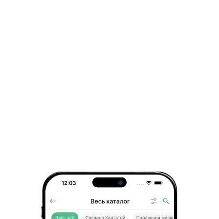
Драже «Ореховый дуэт» 40г
фисташковая паста, фундук
4.1
587 ₽