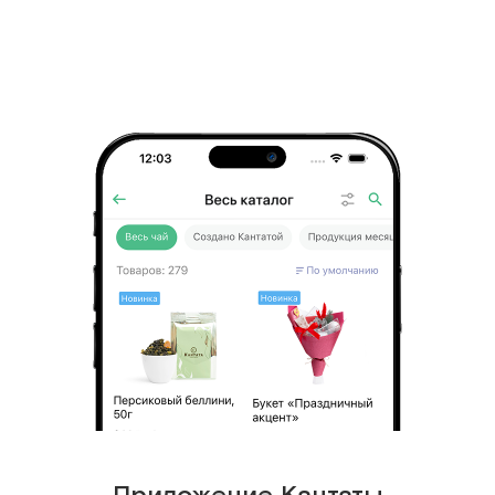
натуральный ароматизатор: ваниль),
сливочный ликер (сливки 35%
(нормализованные сливки,
стабилизаторы: фосфаты натрия,
каррагинан), коньяк (дистилляты
коньячные, выдержанные не менее пяти
лет, вода питьевая умягченная, сахар,
краситель - сахарный колер I простой),
сгущенное молоко (молоко
нормализованное, сахар (сахароза,
лактоза)), сахар, вода, мед цветочный,
экстракт ванили, желток сухой, кофе
растворимый "Колумбия", корица), пюре
из лимона (свежие лимоны, сахар), сахар,