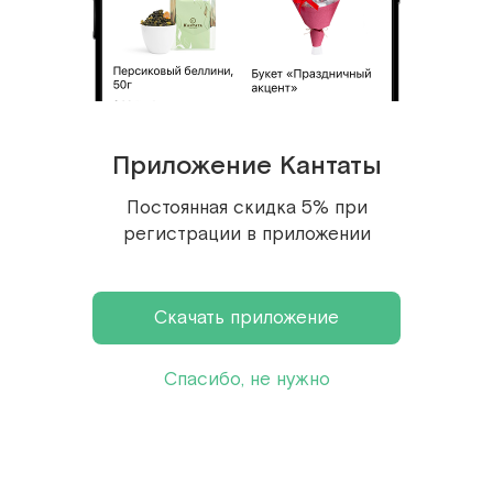
Гранатовый сорбет, 1 шт.
Яркий вкус освежающего граната в
благородном сочетании с витаминным
зарядом лимона — лакомство для
Приложение Кантаты
ценителей вечной красоты и здорового
Постоянная скидка 5% при
питания.
регистрации в приложении
Пищевая ценность 100 г продукта: белки
– 3,5 г, жиры – 6,5 г, углеводы – 55,1 г.
Скачать приложение
Энергетическая ценность: 297 кКал / 1243
кДж.
Спасибо, не нужно
Сицилийская фисташка, 1 шт.
Насыщенный вкус крема из
бескомпромиссно стопроцентной