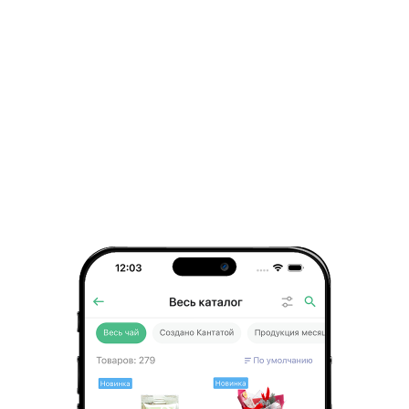
Энергетическая ценность: 354 кКал /
1482 кДж.
Лимонный курд, 1 шт.
Освежающий лимонный заварной крем
бесподобно сочетается с хрупкими
миндальными половинками. Для
создания этого десерта был
переосмыслен традиционный
английский рецепт лимонного курда –
имбирными нотками.
Пищевая ценность 100 г продукта: белки
– 5,9 г, жиры – 16,9 г, углеводы – 39,3 г.
Энергетическая ценность: 335 кКал /
1402 кДж.