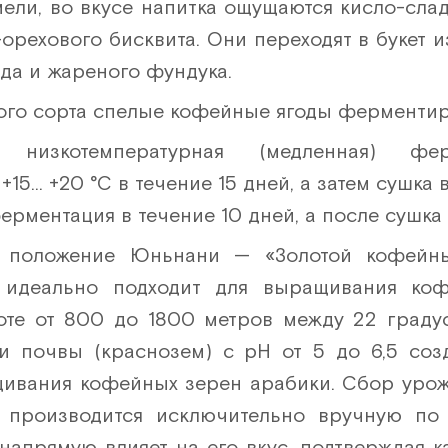
ели, во вкусе напитка ощущаются кисло-сла
-орехового бисквита. Они переходят в букет и
да и жареного фундука.
ого сорта спелые кофейные ягоды ферментиру
я низкотемпературная (медленная) фе
+15… +20 °C в течение 15 дней, а затем сушка 
рментация в течение 10 дней, а после сушка в
е положение Юньнани — «Золотой кофейны
 идеально подходит для выращивания коф
оте от 800 до 1800 метров между 22 граду
 почвы (краснозем) с pH от 5 до 6,5 соз
ивания кофейных зерен арабики. Сбор урож
 производится исключительно вручную п
 напрямую влияет на его вкус, подтверждая ка