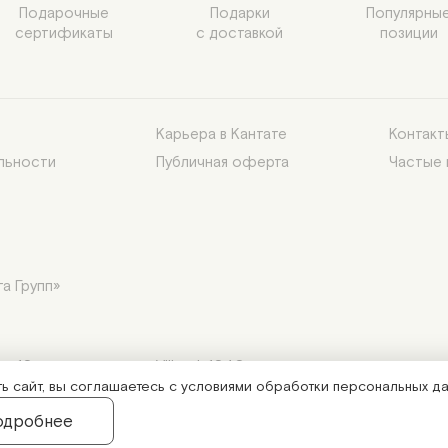
Подарочные

Подарки

Популярные
сертификаты
с доставкой
позиции
Карьера в Кантате
Контакт
льности
Публичная оферта
Частые
а Групп»
р.10, эт. надстр., пом. VIII, оф.1040.
 сайт, вы соглашаетесь с условиями обработки персональных да
одробнее