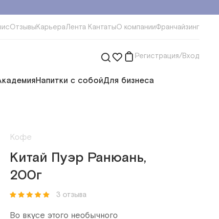
вис
Отзывы
Карьера
Лента Кантаты
О компании
Франчайзинг
Регистрация/Вход
Академия
Напитки с собой
Для бизнеса
Кофе
Китай Пуэр Ранюань,
200г
3 отзыва
Во вкусе этого необычного