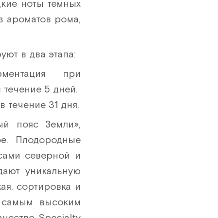
дкие ноты темных
з ароматов рома,
ют в два этапа:
рментация при
в течение 5 дней.
 течение 31 дня.
й пояс Земли»,
е. Плодородные
сами северной и
дают уникальную
ая, сортировка и
о самым высоким
чество Specialty