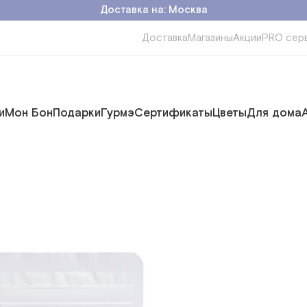
Доставка на: Москва
Доставка
Магазины
Акции
PRO сер
и
Мон Бон
Подарки
Гурмэ
Сертификаты
Цветы
Для дома