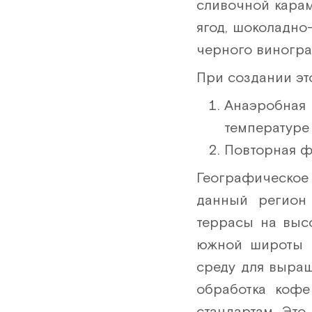
сливочной карам
ягод, шоколадно
черного виногра
При создании эт
Анаэробна
температуре 
Повторная фе
Географическо
данный регион
террасы на выс
южной широты и
среду для выращ
обработка кофе
стандартам. Это