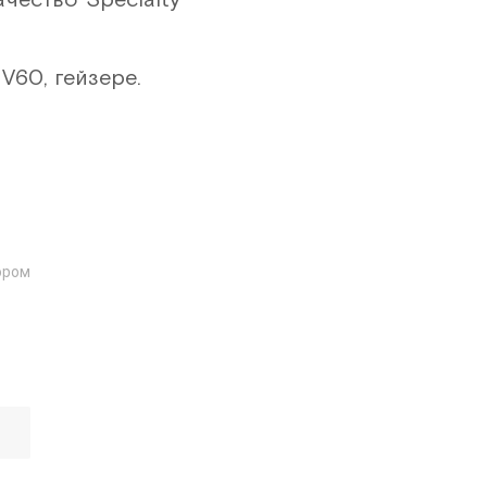
V60, гейзере.
ором