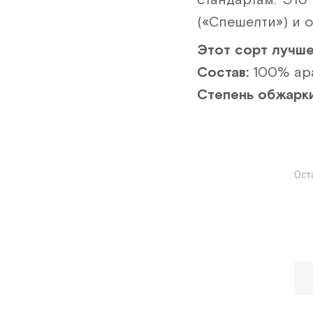
(«Спешелти») и 
Этот сорт лучше
Состав:
100% ара
Степень обжарки
Ост