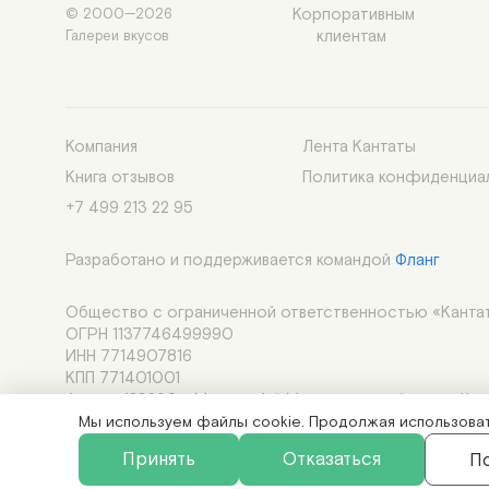
Корпоративным

© 2000—2026

клиентам 
Галереи вкусов
Компания
Лента Кантаты
Книга отзывов
Политика конфиденциа
+7 499 213 22 95
Разработано и поддерживается командой
Фланг
Общество с ограниченной ответственностью «Кантат
ОГРН 1137746499990
ИНН 7714907816
КПП 771401001
Адрес: 123290, г.Москва, 1-й Магистральный туп., д.11, ст
Адрес электронной почты: im@cantata.ru
Мы используем файлы cookie. Продолжая использовать
Принять
Отказаться
П