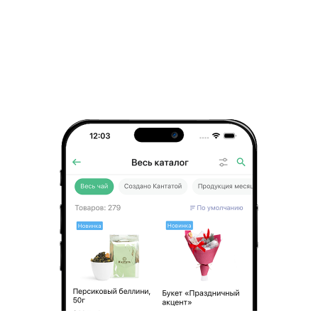
его послевкусие долгим холодом играет на губах.
Марокканская мята славится своим ярким
морозным вкусом, помогающим переносить даже
самую экстремальную жару. Она также
прекрасно справляется с головными болями,
спазмами и морской болезнью.
Чтобы вы могли прочувствовать ее вкус и вкус
чая вместе сполна, в купаже используется самая
тугая скрутка чайного листа – порох. Благодаря
этому сочетание получается гармоничным и
полным.
Этот чай можно заваривать и горячей, и холодной
водой.