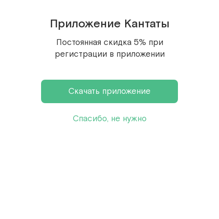
Состав:
зелёный чай, марокканская мята,
Приложение Кантаты
натуральный ароматизатор.
Рекомендации по хранению:
хранить в
Постоянная скидка 5% при
регистрации в приложении
герметичной емкости из инертного материала
(стекло, керамика, пищевая жесть), без резких
перепадов температуры и влажности, в
Скачать приложение
недоступном для солнца сухом месте, при
комнатной температуре.
Спасибо, не нужно
Отзывы гостей
Оставьте ваш отзыв, чтобы помочь нашим гостям
определиться с выбором
Оставьте отзыв