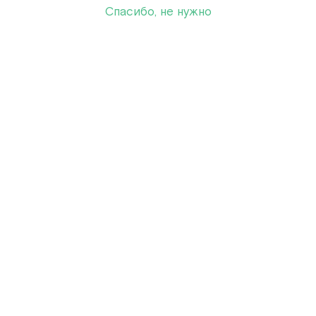
Спасибо, не нужно
Показать еще
Всё самое интересное — на 
электронную почту
Подписка на email-рассылку «Кантаты»
Подписаться