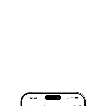
дней. Таким образом продукт насыщается
кислородом и приобретает новую
воздушную консистенцию, сохраняя при
этом все полезные свойства.
Состав:
мед цветочный, малина
сублимированная. Может содержать
следы продуктов, вызывающих аллергию.
Масса нетто
120 г
Срок годности
6 месяцев
Размер в упаковке (см)
6*7 см (в*Ø)
Белки
0,5 г
Жиры
0,0 г
Улеводы
78,9 г
Энергетическая ценность
317,8 ккал (1330 кДж)