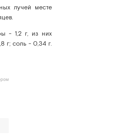
ных лучей месте
яцев.
ы - 1,2 г, из них
8 г; соль - 0,34 г.
ором