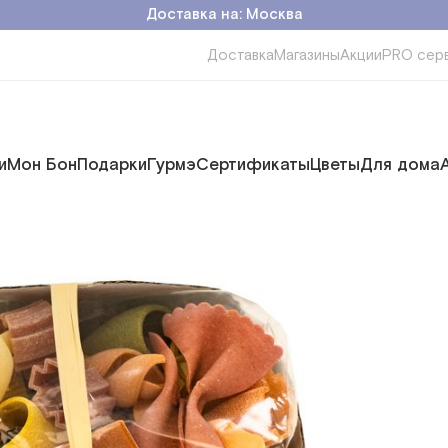
Доставка на: Москва
Доставка
Магазины
Акции
PRO сер
и
Мон Бон
Подарки
Гурмэ
Сертификаты
Цветы
Для дома