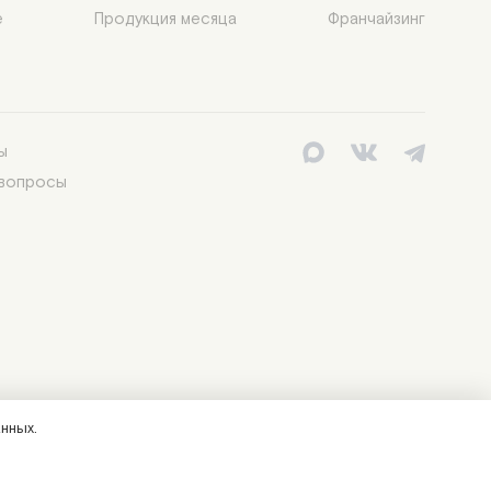


Продукция месяца
Франчайзинг
ы
 вопросы
нных.