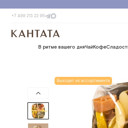
+7 499 213 22 95
В ритме вашего дня
Чай
Кофе
Сладост
Выходит из ассортимента