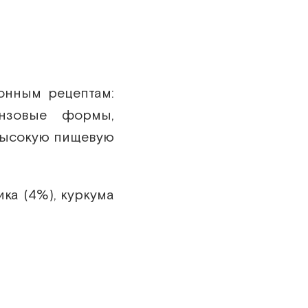
онным рецептам:
нзовые формы,
 высокую пищевую
ка (4%), куркума