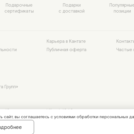
Подарочные

Подарки

Популярные
сертификаты
с доставкой
позиции
Карьера в Кантате
Контакт
льности
Публичная оферта
Частые
а Групп»
р.10, эт. надстр., пом. VIII, оф.1040.
 сайт, вы соглашаетесь с условиями обработки персональных да
одробнее