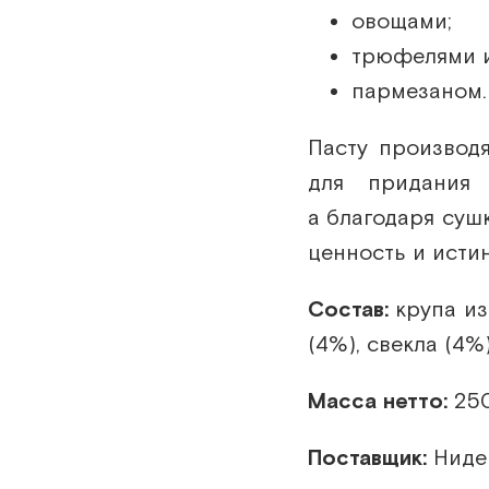
овощами;
трюфелями и
пармезаном.
Пасту производ
для придания
а благодаря суш
ценность и исти
Состав:
крупа из
(4%), свекла (4%)
Масса нетто:
250
Поставщик:
Ниде