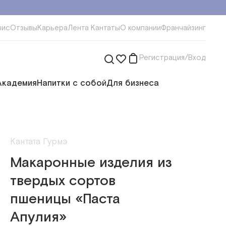
вис
Отзывы
Карьера
Лента Кантаты
О компании
Франчайзинг
Регистрация/Вход
Академия
Напитки с собой
Для бизнеса
Кантата Гурмэ
Макаронные изделия из
твердых сортов
пшеницы «Паста
Апулия»