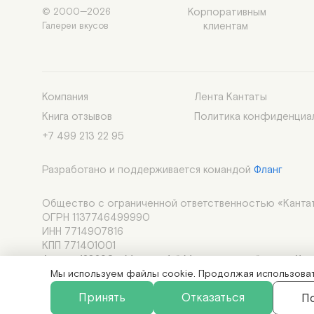
Корпоративным

© 2000—2026

клиентам 
Галереи вкусов
Компания
Лента Кантаты
Книга отзывов
Политика конфиденциа
+7 499 213 22 95
Разработано и поддерживается командой
Фланг
Общество с ограниченной ответственностью «Кантат
ОГРН 1137746499990
ИНН 7714907816
КПП 771401001
Адрес: 123290, г.Москва, 1-й Магистральный туп., д.11, ст
Адрес электронной почты: im@cantata.ru
Мы используем файлы cookie. Продолжая использовать
Принять
Отказаться
П